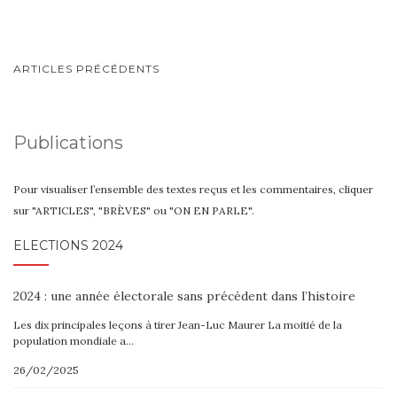
NAVIGATION
ARTICLES PRÉCÉDENTS
AU
SEIN
Publications
DES
ARTICLES
Pour visualiser l’ensemble des textes reçus et les commentaires, cliquer
sur "ARTICLES", "BRÈVES" ou "ON EN PARLE".
ELECTIONS 2024
2024 : une année électorale sans précédent dans l’histoire
Les dix principales leçons à tirer Jean-Luc Maurer La moitié de la
population mondiale a…
26/02/2025