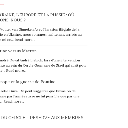
KRAINE, L’EUROPE ET LA RUSSIE : OÙ
ONS-NOUS ?
Wouter van Ginneken Avec l’invasion illégale de la
ie en Ukraine, nous sommes maintenant arrivés au
e où ce…
Read more…
tine versus Macron
André Duval André Liebich, lors d’une intervention
nte au sein du Cercle Germaine de Staël qui avait pour
me…
Read more…
urope et la guerre de Poutine
André Duval On peut suggérer que l’invasion de
raine par l’armée russe ne fut possible que par une
e…
Read more…
 DU CERCLE – RÉSERVÉ AUX MEMBRES