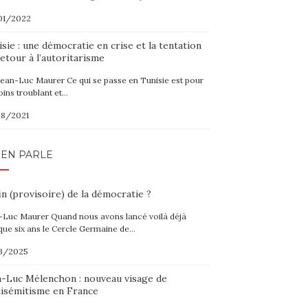
01/2022
sie : une démocratie en crise et la tentation
etour à l’autoritarisme
Jean-Luc Maurer Ce qui se passe en Tunisie est pour
oins troublant et…
08/2021
 EN PARLE
in (provisoire) de la démocratie ?
-Luc Maurer Quand nous avons lancé voilà déjà
que six ans le Cercle Germaine de…
3/2025
n-Luc Mélenchon : nouveau visage de
tisémitisme en France