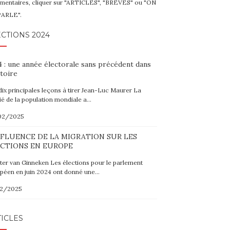
entaires, cliquer sur "ARTICLES", "BRÈVES" ou "ON
PARLE".
CTIONS 2024
 : une année électorale sans précédent dans
stoire
dix principales leçons à tirer Jean-Luc Maurer La
ié de la population mondiale a…
02/2025
NFLUENCE DE LA MIGRATION SUR LES
CTIONS EN EUROPE
er van Ginneken Les élections pour le parlement
péen en juin 2024 ont donné une…
02/2025
ICLES