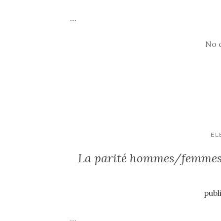
…
No 
EL
La parité hommes/femmes da
publ
…