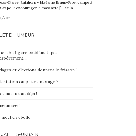
Jean-Daniel Rainhorn « Madame Braun-Pivet campe à
Aviv pour encourager le massacre [… de la…
1/2023
LET D’HUMEUR !
herche figure emblématique,
espérément…
ages et élections donnent le frisson !
testation ou prise en otage ?
raine : un an déjà !
ne année !
 mèche rebelle
UALITÉS-UKRAINE