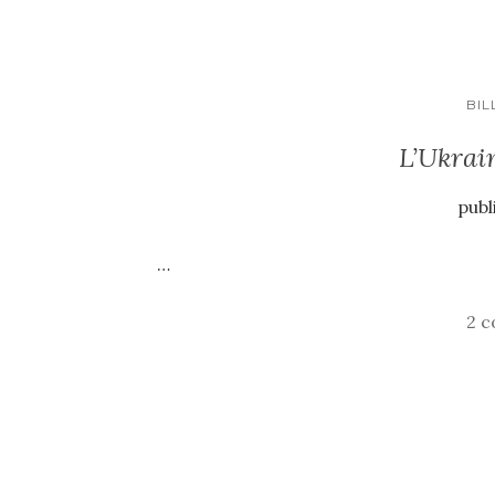
BIL
L’Ukrain
publ
…
2 