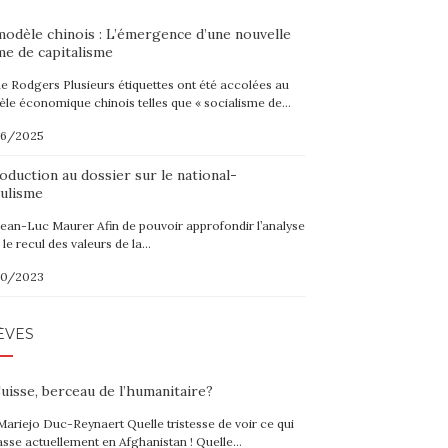
modèle chinois : L’émergence d’une nouvelle
me de capitalisme
ne Rodgers Plusieurs étiquettes ont été accolées au
le économique chinois telles que « socialisme de…
06/2025
oduction au dossier sur le national-
ulisme
Jean-Luc Maurer Afin de pouvoir approfondir l’analyse
 le recul des valeurs de la…
10/2023
ÈVES
uisse, berceau de l’humanitaire?
Mariejo Duc-Reynaert Quelle tristesse de voir ce qui
asse actuellement en Afghanistan ! Quelle…