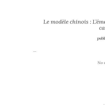
Le modèle chinois : L’ém
ca
publ
…
No 