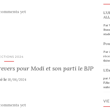
comments yet
L’U
ALL
Par 
Russ
stad
Pou
Par 
réce
ECTIONS 2024
thè
revers pour Modi et son parti le BJP
L’E
par 
ié le
18/06/2024
l’Uk
suit
VIE
comments yet