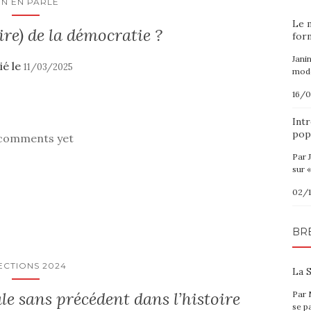
N EN PARLE
Le 
ire) de la démocratie ?
for
Jani
ié le
11/03/2025
modè
16/
Intr
pop
comments yet
Par 
sur «
02/
BR
ECTIONS 2024
La S
le sans précédent dans l’histoire
Par 
se p