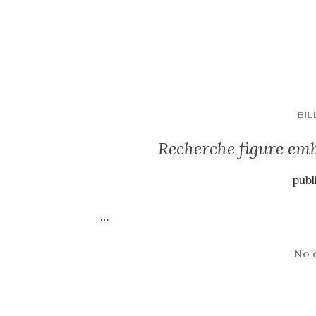
BIL
Recherche figure em
publ
…
No 