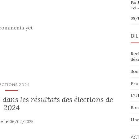
Par 
Tel-
08/1
comments yet
BIL
Rec
dés
Sond
Pro
ECTIONS 2024
L’Uk
ns les résultats des élections de
2024
Bon
Une
ié le
06/02/2025
ACT