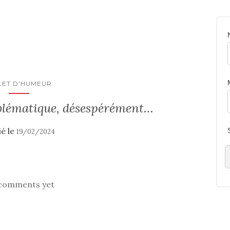
LET D'HUMEUR
blématique, désespérément…
ié le
19/02/2024
comments yet