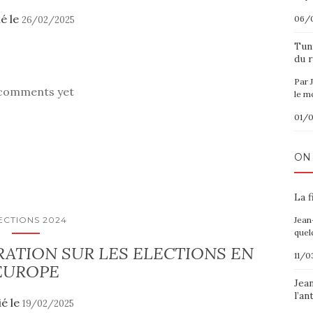
ié le
06/
26/02/2025
Tuni
du r
Par 
comments yet
le m
01/
ON
La f
ECTIONS 2024
Jean
quel
RATION SUR LES ELECTIONS EN
11/0
EUROPE
Jea
l’an
ié le
19/02/2025