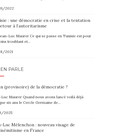
01/2022
sie : une démocratie en crise et la tentation
etour à l’autoritarisme
Jean-Luc Maurer Ce qui se passe en Tunisie est pour
oins troublant et…
08/2021
 EN PARLE
in (provisoire) de la démocratie ?
-Luc Maurer Quand nous avons lancé voilà déjà
que six ans le Cercle Germaine de…
3/2025
n-Luc Mélenchon : nouveau visage de
tisémitisme en France