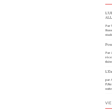
L’U
ALL
Par 
Russ
stad
Pou
Par 
réce
thè
L’E
par 
l’Uk
suit
VIE