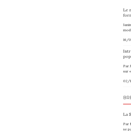
Le 
for
Jani
modè
16/
Intr
pop
Par 
sur «
02/
BR
La S
Par 
se p