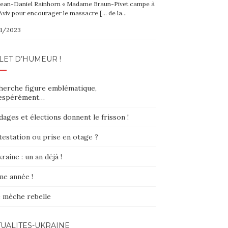
Jean-Daniel Rainhorn « Madame Braun-Pivet campe à
Aviv pour encourager le massacre [… de la…
1/2023
LET D’HUMEUR !
herche figure emblématique,
espérément…
ages et élections donnent le frisson !
testation ou prise en otage ?
raine : un an déjà !
ne année !
 mèche rebelle
UALITÉS-UKRAINE