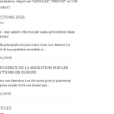
entaires, cliquer sur "ARTICLES", "BRÈVES" ou "ON
PARLE".
CTIONS 2024
 : une année électorale sans précédent dans
stoire
dix principales leçons à tirer Jean-Luc Maurer La
ié de la population mondiale a…
02/2025
NFLUENCE DE LA MIGRATION SUR LES
CTIONS EN EUROPE
er van Ginneken Les élections pour le parlement
péen en juin 2024 ont donné une…
02/2025
ICLES