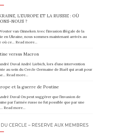
KRAINE, L’EUROPE ET LA RUSSIE : OÙ
ONS-NOUS ?
Wouter van Ginneken Avec l’invasion illégale de la
ie en Ukraine, nous sommes maintenant arrivés au
e où ce…
Read more…
tine versus Macron
André Duval André Liebich, lors d’une intervention
nte au sein du Cercle Germaine de Staël qui avait pour
me…
Read more…
urope et la guerre de Poutine
André Duval On peut suggérer que l’invasion de
raine par l’armée russe ne fut possible que par une
e…
Read more…
 DU CERCLE – RÉSERVÉ AUX MEMBRES