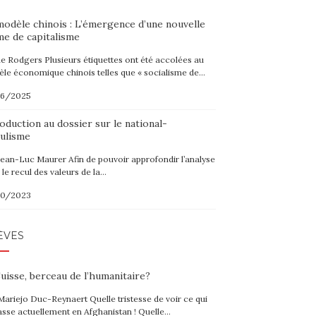
modèle chinois : L’émergence d’une nouvelle
me de capitalisme
ne Rodgers Plusieurs étiquettes ont été accolées au
le économique chinois telles que « socialisme de…
06/2025
oduction au dossier sur le national-
ulisme
Jean-Luc Maurer Afin de pouvoir approfondir l’analyse
 le recul des valeurs de la…
10/2023
ÈVES
uisse, berceau de l’humanitaire?
Mariejo Duc-Reynaert Quelle tristesse de voir ce qui
asse actuellement en Afghanistan ! Quelle…