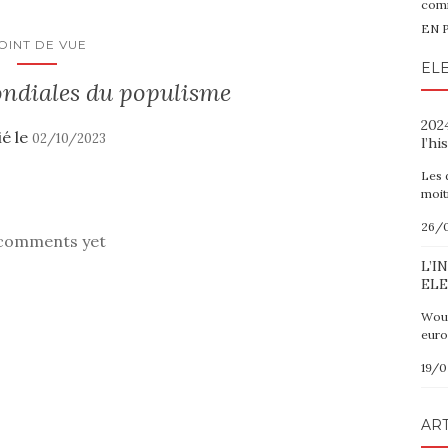
comm
EN 
OINT DE VUE
ELE
ondiales du populisme
2024
ié le
02/10/2023
l’hi
Les 
moit
26/
comments yet
L’I
ELE
Wout
euro
19/
ART