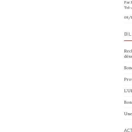
Par 
Tel-
08/1
BIL
Rec
dés
Sond
Pro
L’Uk
Bon
Une
ACT