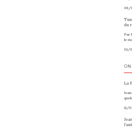
06/
Tuni
du r
Par 
le m
01/
ON
La f
Jean
quel
11/0
Jea
l’an