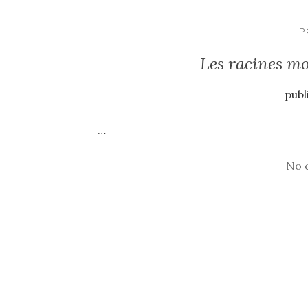
P
Les racines m
publ
…
No 